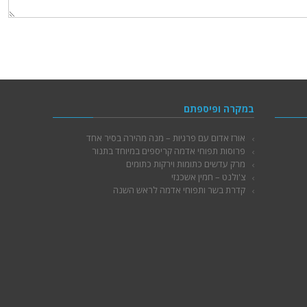
במקרה ופיספתם
אורז אדום עם פרגיות – מנה מהירה בסיר אחד
פרוסות תפוחי אדמה קריספים במיוחד בתנור
מרק עדשים כתומות וירקות כתומים
צ'ולנט – חמין אשכנזי
קדרת בשר ותפוחי אדמה לראש השנה