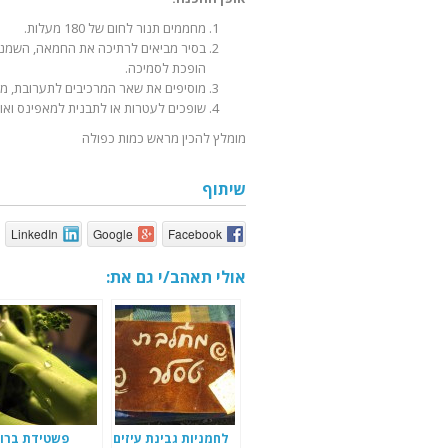
מחממים תנור לחום של 180 מעלות.
בסיר מביאים לרתיכה את החמאה, השמנת 
הופכת לסמיכה.
מוסיפים את שאר המרכיבים לתערובת, מו
שופכים לעטרות או לתבנית למאפינס ואופים במשך 25 דקות או עד שה
מומלץ להכין מראש כמות כפולה
שיתוף
LinkedIn
Google
Facebook
אולי תאהב/י גם את:
לחמניות גבינת עיזים
פשטידת ברוק